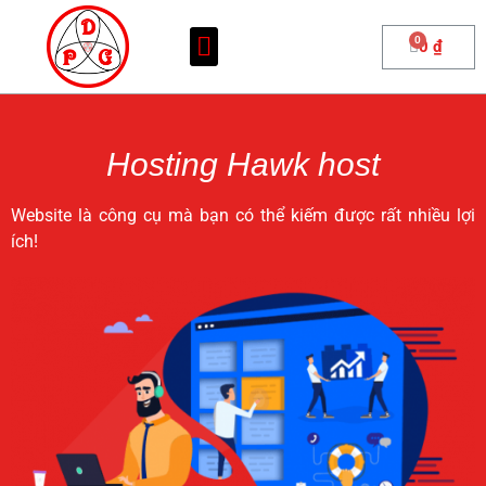
0
₫
Hosting Hawk host
Website là công cụ mà bạn có thể kiếm được rất nhiều lợi
ích!