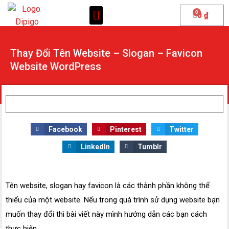
0
₫
Trang Chủ
Giới Thiệu
Dịch Vụ
Cửa hàng
Kiến Thức
Tài khoản
Thay Đổi Tên Website – Slogan – Favicon
Website WordPress
Facebook
Pinterest
Twitter
LinkedIn
Tumblr
Tên website, slogan hay favicon là các thành phần không thể
thiếu của một website. Nếu trong quá trình sử dụng website bạn
muốn thay đổi thì bài viết này mình hướng dẫn các bạn cách
thực hiện.